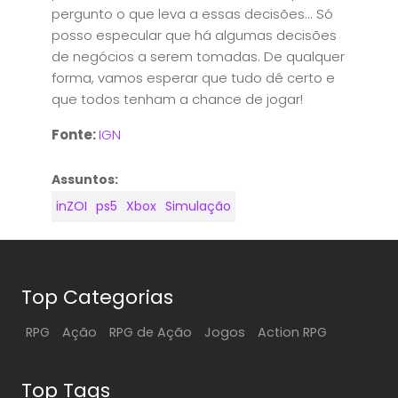
pergunto o que leva a essas decisões... Só
posso especular que há algumas decisões
de negócios a serem tomadas. De qualquer
forma, vamos esperar que tudo dê certo e
que todos tenham a chance de jogar!
Fonte:
IGN
Assuntos:
inZOI
ps5
Xbox
Simulação
Top Categorias
RPG
Ação
RPG de Ação
Jogos
Action RPG
Top Tags