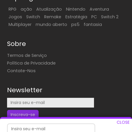
RPG
ação
Atualização
Nintendo
Aventura
Jogos
Switch
Remake
Estratégia
PC
Switch 2
Multiplayer
mundo aberto
ps5
fantasia
Sobre
Termos de Serviço
Política de Privacidade
Contate-Nos
Newsletter
Inscreva-se
CLOSE
Inscreva-se para receber nossas atualizações diárias em