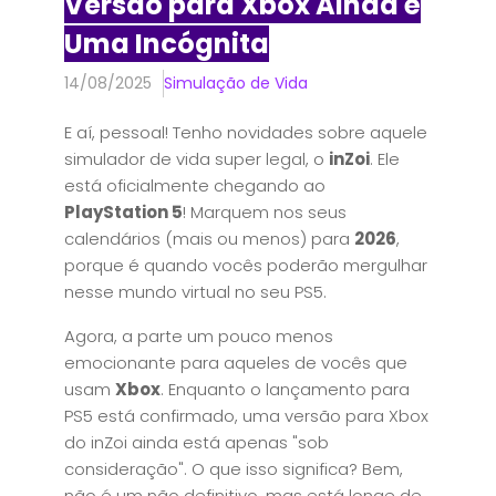
Versão para Xbox Ainda é
Uma Incógnita
14/08/2025
Simulação de Vida
E aí, pessoal! Tenho novidades sobre aquele
simulador de vida super legal, o
inZoi
. Ele
está oficialmente chegando ao
PlayStation 5
! Marquem nos seus
calendários (mais ou menos) para
2026
,
porque é quando vocês poderão mergulhar
nesse mundo virtual no seu PS5.
Agora, a parte um pouco menos
emocionante para aqueles de vocês que
usam
Xbox
. Enquanto o lançamento para
PS5 está confirmado, uma versão para Xbox
do inZoi ainda está apenas "sob
consideração". O que isso significa? Bem,
não é um não definitivo, mas está longe de