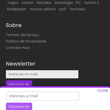
Jogos
Switch
Remake
Estratégia
PC
Switch 2
Multiplayer
mundo aberto
ps5
fantasia
Sobre
Termos de Serviço
Política de Privacidade
Contate-Nos
Newsletter
Inscreva-se
CLOSE
Inscreva-se para receber nossas atualizações diárias em
sua caixa de entrada!
Inscreva-se