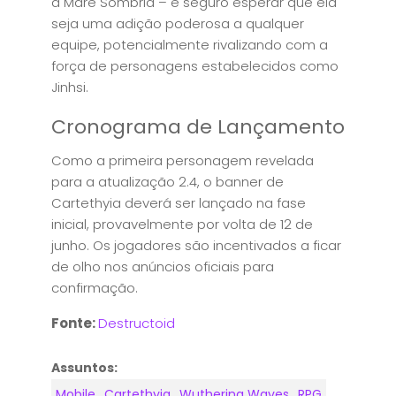
a Maré Sombria – é seguro esperar que ela
seja uma adição poderosa a qualquer
equipe, potencialmente rivalizando com a
força de personagens estabelecidos como
Jinhsi.
Cronograma de Lançamento
Como a primeira personagem revelada
para a atualização 2.4, o banner de
Cartethyia deverá ser lançado na fase
inicial, provavelmente por volta de 12 de
junho. Os jogadores são incentivados a ficar
de olho nos anúncios oficiais para
confirmação.
Fonte:
Destructoid
Assuntos:
Mobile
Cartethyia
Wuthering Waves
RPG