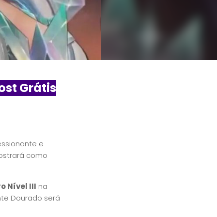
st Grátis
essionante e
mostrará como
 Nível III
na
ante Dourado será