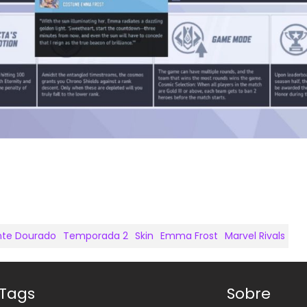
d
te Dourado
Temporada 2
Skin
Emma Frost
Marvel Rivals
 Tags
Sobre