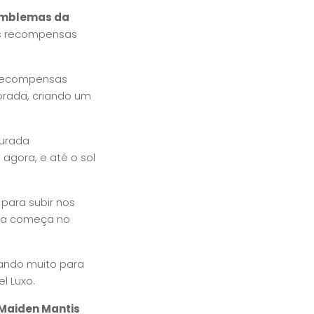
mblemas da
is recompensas
 recompensas
orada, criando um
ourada
 agora, e até o sol
para subir nos
ada começa no
dando muito para
l Luxo.
 Maiden Mantis