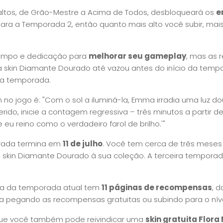
s altos, de Grão-Mestre a Acima de Todos, desbloqueará os
e
ara a Temporada 2, então quanto mais alto você subir, ma
tempo e dedicação para
melhorar seu gameplay
, mas as
a skin Diamante Dourado até vazou antes do início da temp
 a temporada.
n no jogo é: "Com o sol a iluminá-la, Emma irradia uma luz d
rido, inicie a contagem regressiva – três minutos a partir de
 eu reino como o verdadeiro farol de brilho.'"
rada termina em
11 de julho
. Você tem cerca de três meses 
 a skin Diamante Dourado à sua coleção. A terceira tempor
ha da temporada atual tem
11 páginas de recompensas
, 
ja pegando as recompensas gratuitas ou subindo para o níve
ue você também pode reivindicar uma
skin gratuita Flora