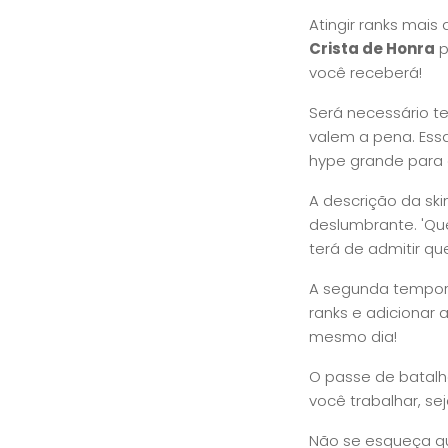
Atingir ranks mai
Crista de Honra
p
você receberá!
Será necessário 
valem a pena. Ess
hype grande para
A descrição da ski
deslumbrante. 'Que
terá de admitir que
A segunda tempo
ranks e adicionar
mesmo dia!
O passe de batal
você trabalhar, se
Não se esqueça q