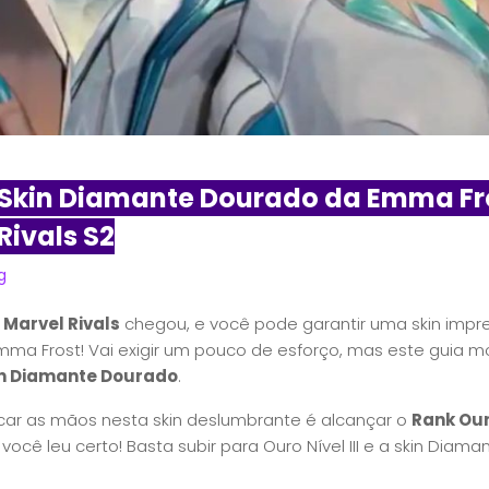
Skin Diamante Dourado da Emma Fro
Rivals S2
g
e
Marvel Rivals
chegou, e você pode garantir uma skin impr
mma Frost! Vai exigir um pouco de esforço, mas este guia 
in Diamante Dourado
.
car as mãos nesta skin deslumbrante é alcançar o
Rank Ouro
você leu certo! Basta subir para Ouro Nível III e a skin Diam