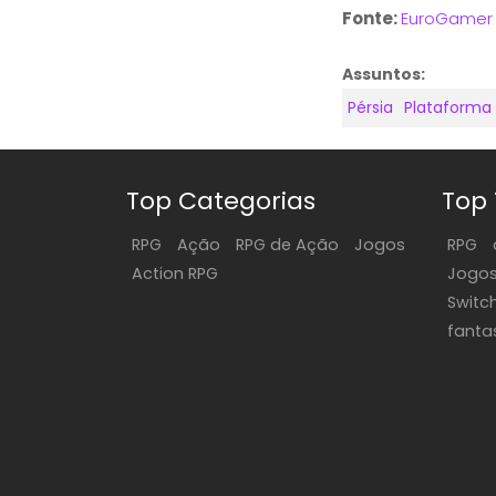
Fonte:
EuroGamer
Assuntos:
Pérsia
Plataforma
Top Categorias
Top
RPG
Ação
RPG de Ação
Jogos
RPG
Action RPG
Jogo
Switc
fanta