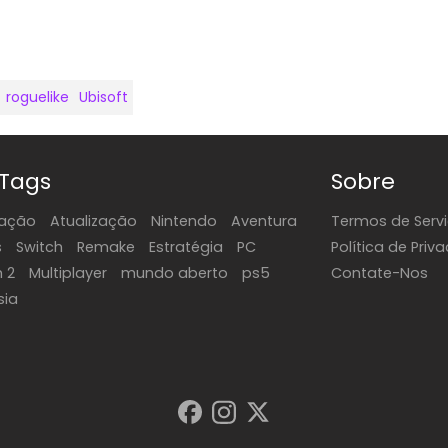
roguelike
Ubisoft
 Tags
Sobre
ação
Atualização
Nintendo
Aventura
Termos de Serv
s
Switch
Remake
Estratégia
PC
Política de Priv
h 2
Multiplayer
mundo aberto
ps5
Contate-Nos
sia