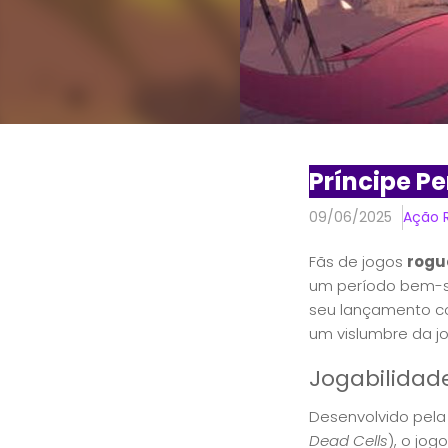
Príncipe P
09/06/2025
Ação 
Fãs de jogos
rogu
um período bem-s
seu lançamento co
um vislumbre da jo
Jogabilidad
Desenvolvido pela 
Dead Cells
), o jo