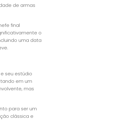
iedade de armas
fe final
gnificativamente o
incluindo uma data
eve.
 e seu estúdio
ultando em um
envolvente, mas
nto para ser um
ção clássica e