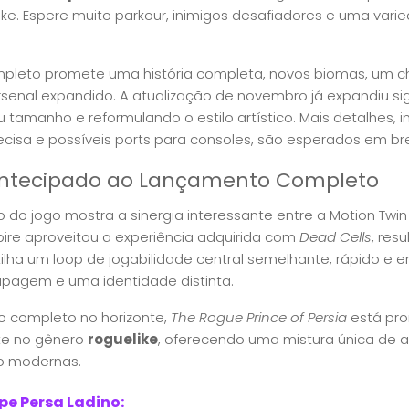
ike. Espere muito parkour, inimigos desafiadores e uma var
leto promete uma história completa, novos biomas, um che
rsenal expandido. A atualização de novembro já expandiu si
 tamanho e reformulando o estilo artístico. Mais detalhes, 
cisa e possíveis ports para consoles, são esperados em br
Antecipado ao Lançamento Completo
do jogo mostra a sinergia interessante entre a Motion Twin
mpire aproveitou a experiência adquirida com
Dead Cells
, res
ilha um loop de jogabilidade central semelhante, rápido e 
pagem e uma identidade distinta.
 completo no horizonte,
The Rogue Prince of Persia
está pro
te no gênero
roguelike
, oferecendo uma mistura única de a
o modernas.
ipe Persa Ladino: