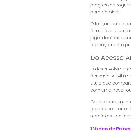
progressão roguel
para dominar.
O lançamento comp
formidável e um a
jogo, dobrando seu
de lançamento pre
Do Acesso 
O desenvolvimento 
derivado. A Evil E
título que compart
com uma nova rou
Com o lançamento
grande concorren
mecânicas de jog
1 Vídeo de Prínc