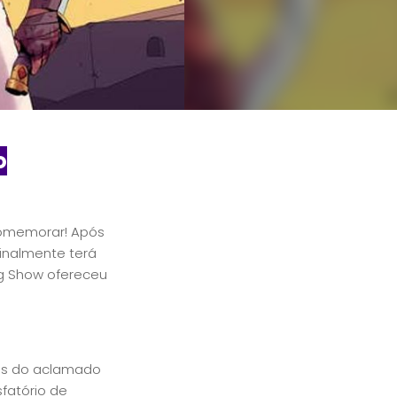
o
omemorar! Após
inalmente terá
ng Show ofereceu
trás do aclamado
sfatório de