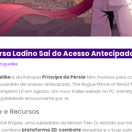
ersa Ladino Sai do Acesso Antecipad
Roguelike
elike
e da franquia
Príncipe da Pérsia
têm motivos para c
ucedido de acesso antecipado,
The Rogue Prince of Persia
f
mpleto 1.0 em agosto. Um novo trailer exibido no PC Gami
gabilidade emocionante por vir.
e e Recursos
Evil Empire, uma subsidiária da Motion Twin (o estúdio por 
go combina
plataforma 2D
,
combate
elegante e o loop sati