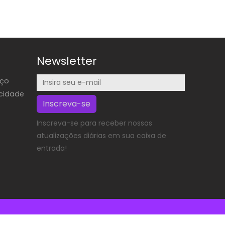
Newsletter
iço
acidade
Inscreva-se
Inscreva-se para receber nossas
atualizações diárias em sua caixa de
entrada!