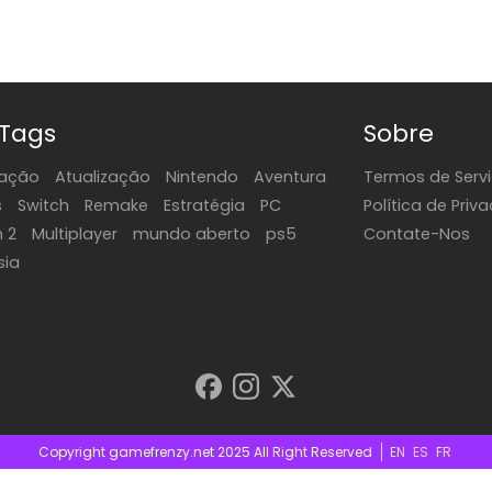
 Tags
Sobre
ação
Atualização
Nintendo
Aventura
Termos de Serv
s
Switch
Remake
Estratégia
PC
Política de Priv
h 2
Multiplayer
mundo aberto
ps5
Contate-Nos
sia
Copyright gamefrenzy.net 2025 All Right Reserved
EN
ES
FR