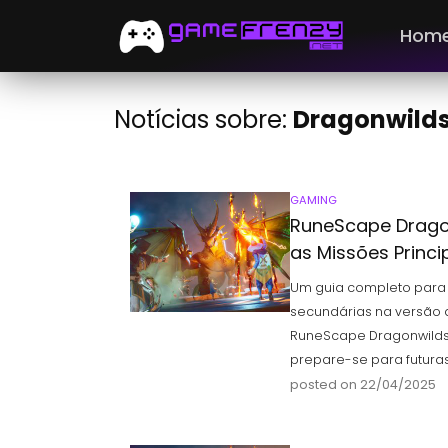
Hom
Notícias sobre:
Dragonwild
GAMING
RuneScape Drago
as Missões Princi
Um guia completo para 
secundárias na versão
RuneScape Dragonwilds
prepare-se para futuras
posted on 22/04/2025