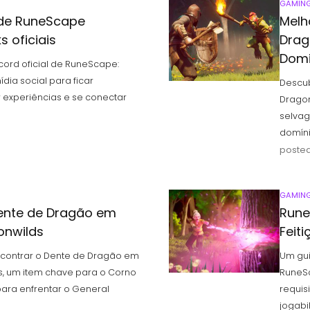
GAMIN
 de RuneScape
Melh
s oficiais
Drag
Dom
cord oficial de RuneScape:
ídia social para ficar
Descu
r experiências e se conectar
Dragon
selvag
domíni
posted
GAMIN
Dente de Dragão em
Rune
onwilds
Feit
contrar o Dente de Dragão em
Um gui
, um item chave para o Corno
RuneSc
ara enfrentar o General
requis
jogabi