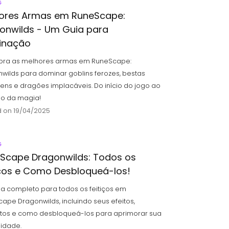
G
ores Armas em RuneScape:
onwilds - Um Guia para
inação
bra as melhores armas em RuneScape:
wilds para dominar goblins ferozes, bestas
ens e dragões implacáveis. Do início do jogo ao
o da magia!
 on 19/04/2025
G
Scape Dragonwilds: Todos os
iços e Como Desbloqueá-los!
a completo para todos os feitiços em
ape Dragonwilds, incluindo seus efeitos,
itos e como desbloqueá-los para aprimorar sua
lidade.