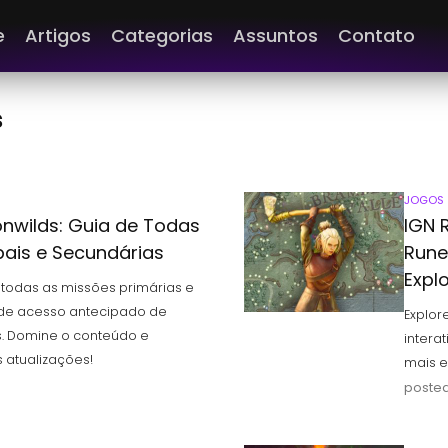
e
Artigos
Categorias
Assuntos
Contato
s
JOGOS
nwilds: Guia de Todas
IGN 
pais e Secundárias
Rune
Expl
todas as missões primárias e
 de acesso antecipado de
Explor
. Domine o conteúdo e
intera
 atualizações!
mais e
posted