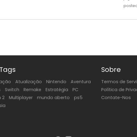
posted
 Tags
Sobre
ação
Atualização
Nintendo
Aventura
Termos de Serv
s
Switch
Remake
Estratégia
PC
Política de Priv
h 2
Multiplayer
mundo aberto
ps5
Contate-Nos
sia