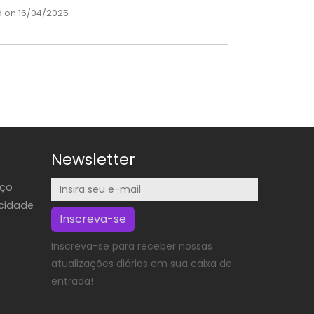
 on 16/04/2025
Newsletter
iço
acidade
Inscreva-se
Inscreva-se para receber nossas
atualizações diárias em sua caixa de
entrada!